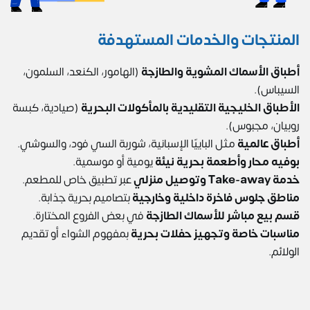
المنتجات والخدمات المستهدفة
أطباق الأسماك المشوية والطازجة
(الهامور، الكنعد، السلمون،
السيباس).
الأطباق الخليجية التقليدية بالمأكولات البحرية
(صيادية، كبسة
روبيان، مجبوس).
أطباق عالمية
مثل الباييّا الإسبانية، شوربة السي فود، والسوشي.
بوفيه محار وأطعمة بحرية نيئة
يومية أو موسمية.
خدمة Take-away وتوصيل منزلي
عبر تطبيق خاص للمطعم.
مناطق جلوس فاخرة داخلية وخارجية
بتصاميم بحرية جذابة.
قسم بيع مباشر للأسماك الطازجة
في بعض الفروع المختارة.
مناسبات خاصة وتجهيز حفلات بحرية
بمفهوم الشواء أو تقديم
الولائم.