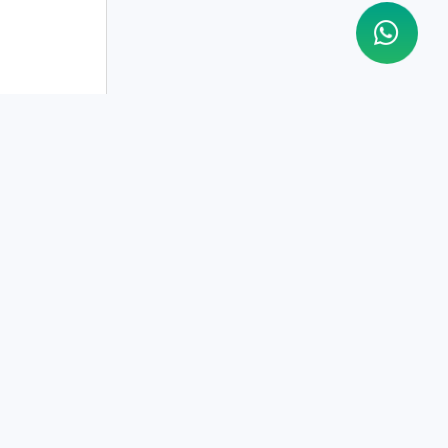
رقم التوثيق:
0000028001
السجل التجاري:
1010895886
الرقم الضريبي:
311394787300003