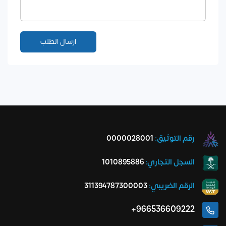
رقم التوثيق:
0000028001
السجل التجاري:
1010895886
الرقم الضريبي:
311394787300003
966536609222+