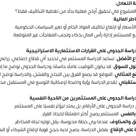
 التعادل
:
لمشروع في تحقيق أرباح فعلية بدلًا من تغطية التكاليف فقط؟
طر المالية
:
لأسعار أو ارتفاع تكاليف المواد الخام أو تغير السياسات الحكومية.
 المستثمر إدارة رأس المال بذكاء وتجنب المفاجآت غير المتوقعة.
ر دراسة الجدوى على القرارات الاستثمارية الاستراتيجية
اع الأفضل
: تساعد الدراسة المستثمر في تحديد أي قطاع (صناعي، زراع
ول للسوق
: قد يكون التوقيت عاملًا حاسمًا، ودراسة الجدوى توضح ما إذ
قع المثالي
: الموقع قد يصنع الفرق بين النجاح والفشل، والدراسة توضح ا
ستقبلي
: تقدم الدراسة رؤية واضحة لإمكانية التوسع في المستقبل محليًا أو
ير دراسة الجدوى على المستثمرين من الناحية النفسية
ير دراسة الجدوى على الأرقام، بل يمتد ليؤثر نفسيًا على المستثمر:
 بالنفس
: المستثمر يصبح أكثر اطمئنانًا لاتخاذ القرار.
ق والمخاوف
: عندما يرى خطة مدروسة، يقل توتره تجاه المخاطر.
 على الإقناع
: بفضل الدراسة، يصبح لديه حجج قوية لإقناع الشركاء أو ال