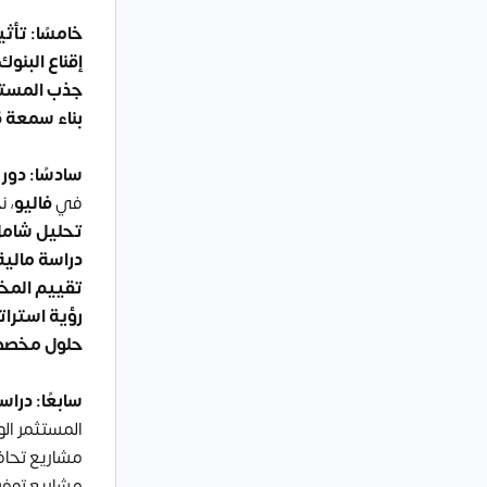
خامسًا: تأث
إقناع البنوك
جذب المستث
بناء سمعة 
سادسًا: دور
في
فاليو
، 
تحليل شامل
دراسة مالية
تقييم المخ
رؤية استرات
حلول مخصص
سابعًا: درا
المستثمر الو
مشاريع تحاف
مشاريع توفر