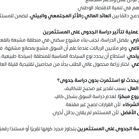
م في تنمية الاقتصاد الوطني.
دمج دائمًا بين
العائد المالي
و
الأثر المجتمعي والبيئي
، لنضمن للمستث
لة عملية لتأثير دراسة الجدوى على المستثمرين
اري
: بفضل الدراسة، تجنب بناء مشروع سكني في منطقة مشبعة بالفعل،
اعي
: وفر ملايين الريالات عندما علم أن السوق مشبع بمصانع مشابهة، فات
احي
: استطاع أن يحدد نوع السياحة المناسبة للمنطقة (سياحة طبيعية، ث
عي
: اختار زراعة محصول عالي الطلب بدلًا من محاصيل تقليدية قليلة العائ
ا يحدث لو استثمرت بدون دراسة جدوى؟
لمال
: بسبب تقدير غير صحيح للتكاليف.
ع مبكرًا
: لعدم دراسة السوق بشكل كافٍ.
لشركاء
: لأن القرارات تصبح غير مقنعة.
 الأفضل
: لأن المستثمر لم يقارن بدائل أخرى.
اسة الجدوى على المستثمرين
يتجاوز مجرد كونها تقريرًا أو مستندًا رقم