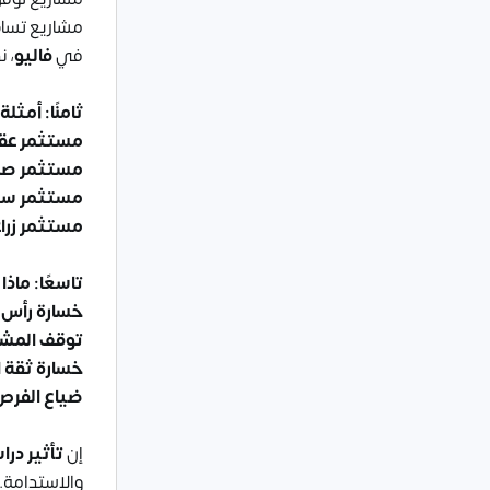
مشاريع تساه
في
فاليو
، ن
ثامنًا: أمث
مستثمر عق
مستثمر صن
مستثمر سي
مستثمر زرا
تاسعًا: ماذ
خسارة رأس ا
توقف المشرو
خسارة ثقة ا
ضياع الفرص
إن
تأثير در
والاستدامة.