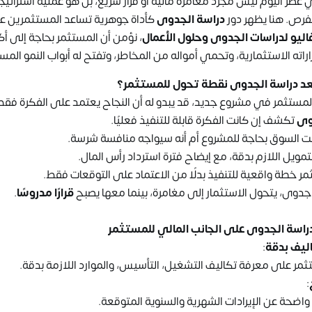
 عصر اليوم ليس مجرد مغامرة مالية أو قرار سريع، بل هو عملية استراتيج
لفرص. هنا يظهر دور
دراسة الجدوى
كأداة جوهرية تساعد المستثمرين عل
ليو لدراسات الجدوى وحلول الأعمال
، نؤمن أن المستثمر بحاجة إلى أك
راته الاستثمارية، وتحمي أمواله من المخاطر، وتفتح له أبواب النمو المس
ا تعد دراسة الجدوى نقطة تحول للمستثمر؟
المستثمر في مشروع جديد، قد يبدو له أن النجاح يعتمد على الفكرة فقط
وى
تكشف إن كانت الفكرة قابلة للتنفيذ فعليًا.
ت السوق بحاجة للمشروع أم أنه سيواجه منافسة شرسة.
مويل اللازم بدقة، مع إيضاح فترة استرداد رأس المال.
ر خطة واقعية للتنفيذ بدلًا من الاعتماد على التوقعات فقط.
جدوى، يتحول الاستثمار إلى مغامرة، بينما معها يصبح
قرارًا مدروسًا
.
ير دراسة الجدوى على الجانب المالي للمستثمر
ليف بدقة
:
مر على معرفة تكاليف التشغيل، التأسيس، والموارد اللازمة بدقة.
:
اضحة عن الإيرادات الشهرية والسنوية المتوقعة.