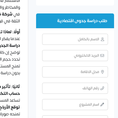
الاستثمار في
والمخاطر وا
في
شركة فا
طلب دراسة جدوى اقتصادية
الثقة في قرا
أولًا: لماذ
عندما يفكر 
دراسة الجد
توضح إن كان
تحدد حجم الت
تمنح المستثم
بدون دراسة 
ثانيًا: تأث
حساب التكا
تساعد المستث
توقع الأرباح
تمنحه صورة و