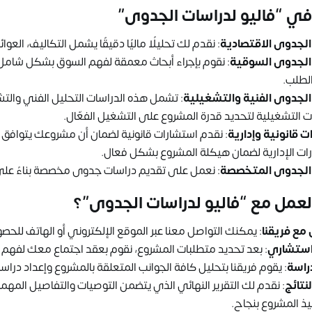
في “فاليو لدراسات الجدوى”
الجدوى الاقتصادية
: نقدم لك تحليلًا ماليًا دقيقًا يشمل التكاليف، العو
الجدوى السوقية
: نقوم بإجراء أبحاث معمقة لفهم السوق بشكل شامل
لطلب.
الجدوى الفنية والتشغيلية
: تشمل هذه الدراسات التحليل الفني والت
ت التشغيلية لتحديد قدرة المشروع على التشغيل الفعّال.
 قانونية وإدارية
: نقدم استشارات قانونية لضمان أن مشروعك يتوافق مع
ات الإدارية لضمان هيكلة المشروع بشكل فعال.
الجدوى المتخصصة
: نعمل على تقديم دراسات جدوى مخصصة بناءً على طبي
لعمل مع “فاليو لدراسات الجدوى”؟
مع فريقنا
: يمكنك التواصل معنا عبر الموقع الإلكتروني أو الهاتف لل
استشاري
: بعد تحديد متطلبات المشروع، نقوم بعقد اجتماع معك لفه
دراسة
: يقوم فريقنا بتحليل كافة الجوانب المتعلقة بالمشروع وإعداد دراس
نتائج
: نقدم لك التقرير النهائي الذي يتضمن التوصيات والتفاصيل الم
يذ المشروع بنجاح.