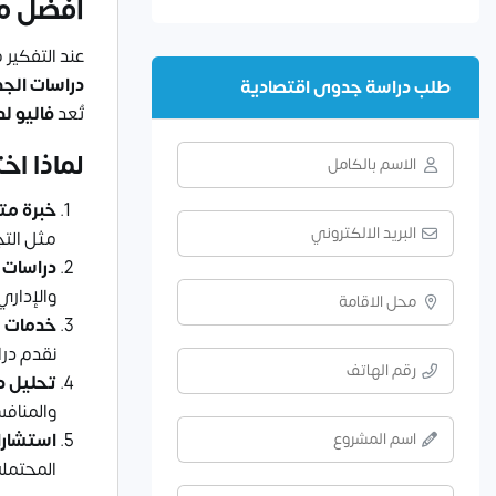
أفضل مك
عند التفكير
دراسات الج
طلب دراسة جدوى اقتصادية
تُعد
فاليو ل
لماذا اخ
خبرة مت
مثل التج
دراسات 
والإداري
خدمات مخ
نقدم درا
تحليل د
والمنافس
استشارا
المحتملة