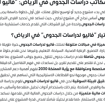
اتب دراسات الجدوى في الرياض: “فاليو ل
 في بدء مشروع جديد أو توسيع نطاق عملك، فإن أول خطوة حاسمة يجب أ
دوى
أساس نجاح أي مشروع تجاري، حيث تساعد في تحديد الفرص التجارية 
دراسات الجدوى
واحدة من أبرز الشركات التي تقدم خدمات استشارية مت
تيار “فاليو لدراسات الجدوى” في الرياض؟
ميزة في مجالات متنوعة
تمتلك
فاليو لدراسات الجدوى
خبرة طويلة ف
ارة، التصنيع، الرعاية الصحية، السياحة، التعليم، وغيرها. نحن نقدم حلولا
جدوى شاملة
نقدم دراسات جدوى تتناول جميع جوانب المشروع، بما في 
. نحن لا نقتصر على تقديم تقرير، بل نساعدك في فهم التفاصيل الدقيق
صصة ومتوافقة مع رؤية المملكة 2030
نفهم أهمية دعم المشاري
سات جدوى موجهة نحو القطاعات الاستراتيجية التي تساهم في تحقيق أ
قيق للبيئة السوقية
نحن في
فاليو لدراسات الجدوى
نقوم بدراسة ال
ة والفرص المتاحة. يتم ذلك باستخدام أدوات تحليل متقدمة وأساليب مب
ت مالية متميزة
من خلال دراسات الجدوى المالية التي نقدمها، نساعدك 
 على الاستثمار. كما نقدم تحليلًا شاملًا لمدى قدرة المشروع على تحقيق