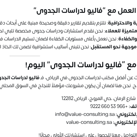
العمل مع “فاليو لدراسات الجدوى”
ة والاحترافية
: نلتزم بتقديم تقارير دقيقة وصحيحة مبنية على أبحاث د
تميزة للعملاء
: نحن نقدم استشارات ودراسات جدوى مخصصة تلبي اح
والكفاءة
: نحن نعمل بأعلى مستويات الكفاءة لضمان تسليم الدراسات ف
موجهة نحو المستقبل
: نحن نتبنى أساليب استشرافية تضمن لك اتخاذ ا
ع “فاليو لدراسات الجدوى” اليوم!
ث عن أفضل مكتب لدراسات الجدوى في الرياض، فـ
فاليو لدراسات الجد
ح. نحن هنا لضمان أن يكون مشروعك مؤهلاً للنجاح في السوق المحلي 
شارع الرمان، حي المروج، الرياض 12282
تف:
+966 53 660 9222
لإلكتروني:
info@value-consulting.sa
لإلكتروني:
value-consulting.sa
التواصل معنا للحصول على استشارتك الأولى مجانًا!