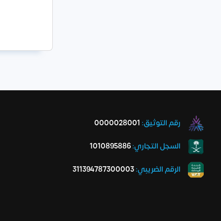
رقم التوثيق:
0000028001
السجل التجاري:
1010895886
الرقم الضريبي:
311394787300003