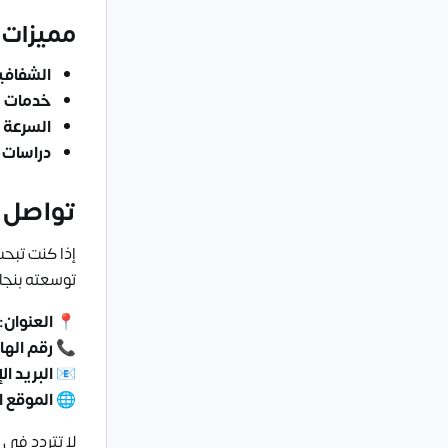
مميزات 
الشفافي
خدمات م
السرعة 
دراسات 
تواصل م
إذا كنت تبح
توسعته بنجا
📍
العنوان:
📞
رقم الها
📧
البريد ا
🌐
الموقع ا
لا تتردد في 