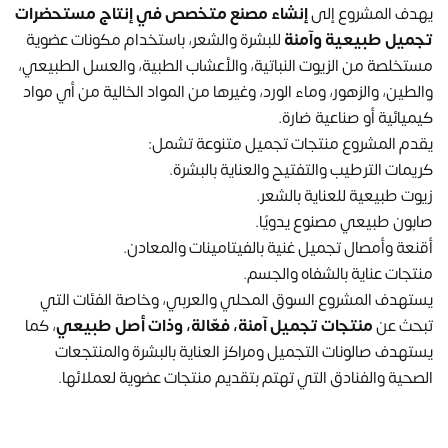
يهدف المشروع إلى
إنشاء مصنع متخصص في إنتاج مستحضرات
تجميل طبيعية وآمنة
للبشرة والشعر، باستخدام مكونات عضوية
مستخلصة من الزيوت النباتية، والأعشاب الطبية، والعسل الطبيعي،
والطين، والزهور، وماء الورد، وغيرها من المواد الخالية من أي مواد
كيميائية أو صناعية ضارة.
يقدم المشروع منتجات تجميل متنوعة تشمل:
كريمات الترطيب والتفتيح والعناية بالبشرة.
زيوت طبيعية للعناية بالشعر.
صابون طبيعي مصنوع يدويًا.
أقنعة وأمصال تجميل غنية بالفيتامينات والمعادن.
منتجات عناية بالشفاه والجسم.
يستهدف المشروع السوق المحلي والعربي، وخاصة الفئات التي
تبحث عن
منتجات تجميل آمنة، فعّالة، وذات أصل طبيعي
، كما
يستهدف صالونات التجميل ومراكز العناية بالبشرة والمنتجعات
الصحية والفنادق التي تهتم بتقديم منتجات عضوية لعملائها.