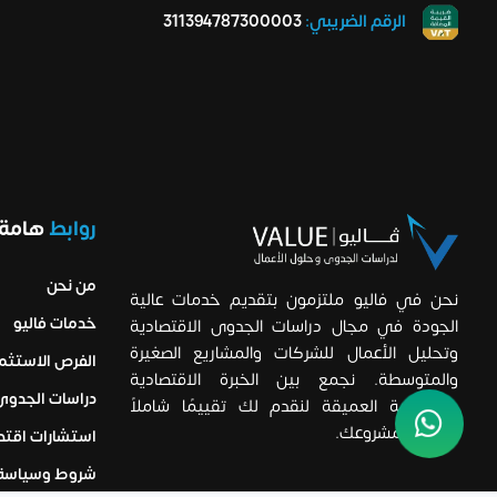
الرقم الضريبي:
311394787300003
روابط
هامة!
من نحن
نحن في فاليو ملتزمون بتقديم خدمات عالية
خدمات فاليو
الجودة في مجال دراسات الجدوى الاقتصادية
وتحليل الأعمال للشركات والمشاريع الصغيرة
الفرص الاستثما
والمتوسطة. نجمع بين الخبرة الاقتصادية
دراسات الجدوى
والتحليلية العميقة لنقدم لك تقييمًا شاملاً
ودقيقًا لمشروعك.
استشارات اقتص
شروط وسياسة