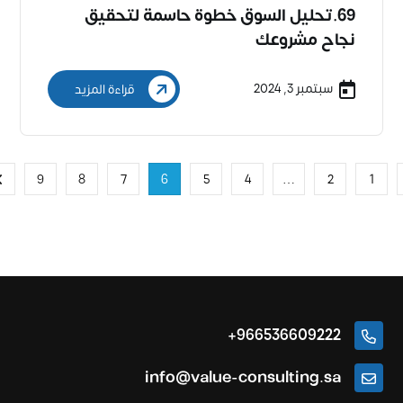
69.تحليل السوق خطوة حاسمة لتحقيق
نجاح مشروعك
سبتمبر 3, 2024
قراءة المزيد
9
8
7
6
5
4
…
2
1
966536609222+
info@value-consulting.sa