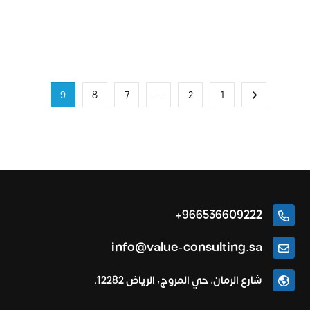
9
8
7
…
2
1
966536609222+
info@value-consulting.sa
شارع الرمان، حي المروج، الرياض 12282.